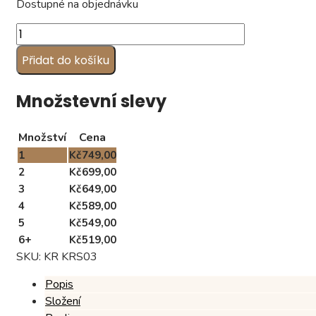
Dostupné na objednávku
Svatební
karamelky,
Přidat do košíku
vzor
KRS03
(1
Množstevní slevy
kg)
množství
Množství
Cena
1
Kč
749,00
2
Kč
699,00
3
Kč
649,00
4
Kč
589,00
5
Kč
549,00
6+
Kč
519,00
SKU:
KR KRS03
Popis
Složení