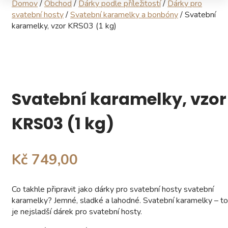
Domov
/
Obchod
/
Dárky podle příležitostí
/
Dárky pro
svatební hosty
/
Svatební karamelky a bonbóny
/ Svatební
karamelky, vzor KRS03 (1 kg)
Svatební karamelky, vzor
KRS03 (1 kg)
Kč 749,00
Co takhle připravit jako dárky pro svatební hosty svatební
karamelky? Jemné, sladké a lahodné. Svatební karamelky – to
je nejsladší dárek pro svatební hosty.