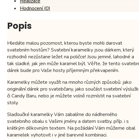
Realizace
Hodnocení (0)
Popis
Hledáte malou pozornost, kterou byste mohli darovat
svatebním hostům? Svatební karamelky jsou dárkem, který
rozhodně nezůstane ležet na poličce! Jsou jemné, lahodné a
tak sladké, jak jen může karamel být. Věřte, že tento svatebn
dárek bude pro Vaše hosty příjemným překvapením.
Karamelky můžete využít na mnoho různých způsobů: jako
originální dárek pro svatebčany, jako součást svatební výsluž
či Candy Baru, nebo je můžete volně rozmístit na svatební
stoly.
Slaďoučké karamelky Vám zabalíme do nádherného
svatebního obalu s Vašimi jmény a datem svatby, příp. i s
krátkým děkovným textem. Na požádání Vám můžeme obal
karamelek vyhotovit i v jiné barevné kombinaci.