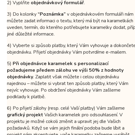
2) Vyplňte
objednávkový formulář
.
3) Do kolonky
“Poznámka”
v objednávkovém formuláři nám
můžete zadat informaci o textu, který má být na karamelkách
uveden, termín, do kterého potřebujete karamelky dodat, příp
jiné důležité informace.
4) Vyberte si způsob platby, který Vám vyhovuje a dokončet
objednávku. Přijetí objednávky Vám potvrdíme e-mailem.
5)
Při objednávce karamelek s personalizací
požadujeme předem zálohu ve výši 50% z hodnoty
objednávky
. Zaplatit však můžete i celou objednávku
najednou – můžete si vybrat ten způsob platby, který Vám
nejvíc vyhovuje. Po obdržení objednávky Vám zašleme
podklady k platbě.
6) Po přijetí zálohy (resp. celé Vaší platby) Vám zašleme
grafický projekt
Vašich karamelek pro odsouhlasení. V
projektu je možné cokoli změnit a upravit jej dle Vašich
požadavků. Když se vám jejich finální podoba bude líbit a
projekt nám akceptujete, vaše karamelky začneme vyrábět.