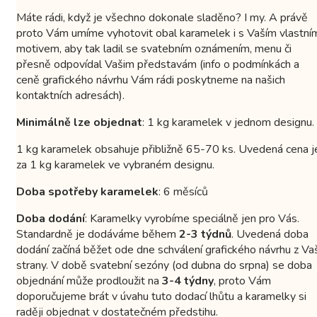
Máte rádi, když je všechno dokonale sladěno? I my. A právě
proto Vám umíme vyhotovit obal karamelek i s Vaším vlastní
motivem, aby tak ladil se svatebním oznámením, menu či
přesně odpovídal Vašim představám (info o podmínkách a
ceně grafického návrhu Vám rádi poskytneme na našich
kontaktních adresách).
Minimálně lze objednat
: 1 kg karamelek v jednom designu.
1 kg karamelek obsahuje přibližně 65-70 ks. Uvedená cena j
za 1 kg karamelek ve vybraném designu.
Doba spotřeby karamelek
: 6 měsíců
Doba dodání
: Karamelky vyrobíme speciálně jen pro Vás.
Standardně je dodáváme během
2-3 týdnů
. Uvedená doba
dodání začíná běžet ode dne schválení grafického návrhu z Va
strany. V době svatební sezóny (od dubna do srpna) se doba
objednání může prodloužit na
3-4 týdny
, proto Vám
doporučujeme brát v úvahu tuto dodací lhůtu a karamelky si
raději objednat v dostatečném předstihu.