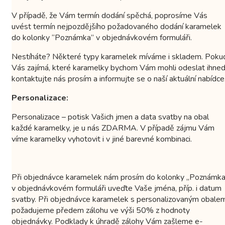
V případě, že Vám termín dodání spěchá, poprosíme Vás
uvést termín nejpozdějšího požadovaného dodání karamelek
do kolonky “Poznámka” v objednávkovém formuláři.
Nestíháte? Některé typy karamelek míváme i skladem. Poku
Vás zajímá, které karamelky bychom Vám mohli odeslat ihned
kontaktujte nás prosím a informujte se o naší aktuální nabídce
Personalizace:
Personalizace – potisk Vašich jmen a data svatby na obal
každé karamelky, je u nás ZDARMA. V případě zájmu Vám
víme karamelky vyhotovit i v jiné barevné kombinaci.
Při objednávce karamelek nám prosím do kolonky „Poznámka
v objednávkovém formuláři uveďte Vaše jména, příp. i datum
svatby. Při objednávce karamelek s personalizovaným obale
požadujeme předem zálohu ve výši 50% z hodnoty
objednávky. Podklady k úhradě zálohy Vám zašleme e-