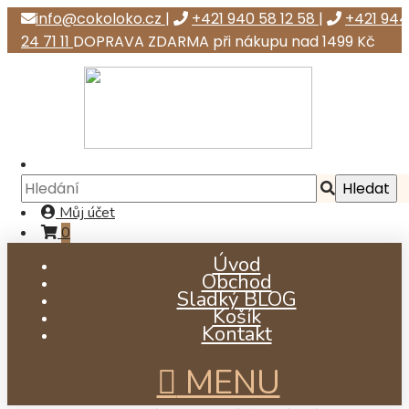
info@cokoloko.cz
|
+421 940 58 12 58
|
+421 944
24 71 11
DOPRAVA ZDARMA při nákupu nad 1499 Kč
Můj účet
0
Úvod
Obchod
Sladký BLOG
Košík
Kontakt
MENU
již od Kč 6,29
již od Kč 32,40