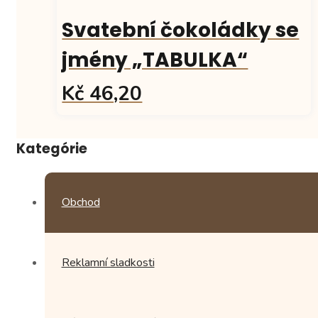
má
více
Svatební čokoládky se
variant.
Možnosti
jmény „TABULKA“
lze
vybrat
Kč 46,20
na
stránce
Tento
produktu
produkt
Kategórie
má
více
variant.
Možnosti
Obchod
lze
vybrat
na
stránce
Reklamní sladkosti
produktu