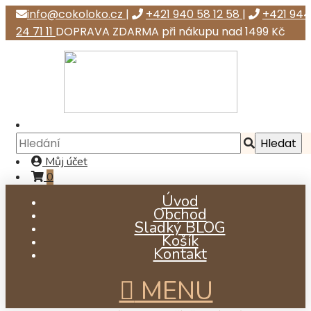
info@cokoloko.cz
|
+421 940 58 12 58
|
+421 944
24 71 11
DOPRAVA ZDARMA při nákupu nad 1499 Kč
Můj účet
0
Úvod
Obchod
Sladký BLOG
Košík
Kontakt
MENU
již od Kč 87,41
již od Kč 33,80