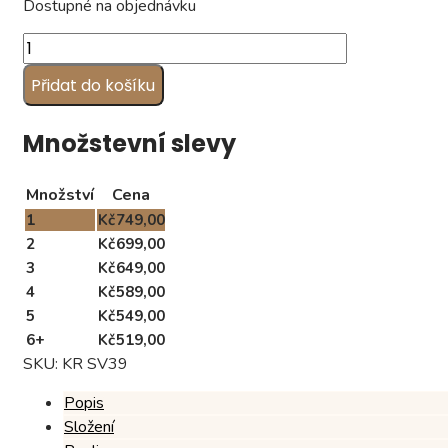
Dostupné na objednávku
Svatební
karamelky,
Přidat do košíku
vzor
SV39
(1
Množstevní slevy
kg)
množství
Množství
Cena
1
Kč
749,00
2
Kč
699,00
3
Kč
649,00
4
Kč
589,00
5
Kč
549,00
6+
Kč
519,00
SKU:
KR SV39
Popis
Složení