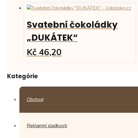
Svatební čokoládky
„DUKÁTEK“
Kč 46,20
Tento
produkt
Kategórie
má
více
variant.
Možnosti
Obchod
lze
vybrat
na
stránce
Reklamní sladkosti
produktu