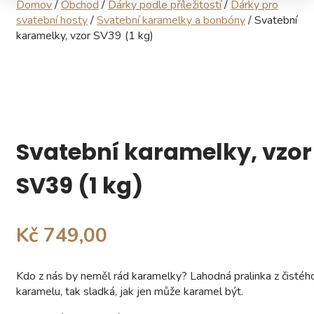
Domov
/
Obchod
/
Dárky podle příležitostí
/
Dárky pro
svatební hosty
/
Svatební karamelky a bonbóny
/ Svatební
karamelky, vzor SV39 (1 kg)
Svatební karamelky, vzor
SV39 (1 kg)
Kč 749,00
Kdo z nás by neměl rád karamelky?
Lahodná pralinka z čistéh
karamelu, tak sladká, jak jen může karamel být.