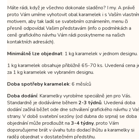
Máte rádi, když je všechno dokonale sladěno? I my. A právě
proto Vám umíme vyhotovit obal karamelek i s Vaším vlastní
motivem, aby tak ladil se svatebním oznámením, menu či
přesně odpovídal Vašim představám (info o podmínkách a
ceně grafického návrhu Vám rádi poskytneme na našich
kontaktních adresách).
Minimálně lze objednat
: 1 kg karamelek v jednom designu.
1 kg karamelek obsahuje přibližně 65-70 ks. Uvedená cena j
za 1 kg karamelek ve vybraném designu.
Doba spotřeby karamelek
: 6 měsíců
Doba dodání
: Karamelky vyrobíme speciálně jen pro Vás.
Standardně je dodáváme během
2-3 týdnů
. Uvedená doba
dodání začíná běžet ode dne schválení grafického návrhu z Va
strany. V době svatební sezóny (od dubna do srpna) se doba
objednání může prodloužit na
3-4 týdny
, proto Vám
doporučujeme brát v úvahu tuto dodací lhůtu a karamelky si
raději objednat v dostatečném předstihu.