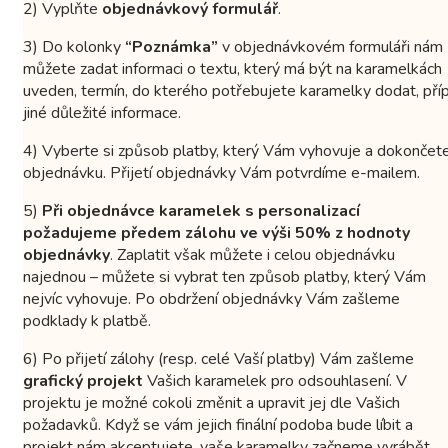
2) Vyplňte
objednávkový formulář
.
3) Do kolonky
“Poznámka”
v objednávkovém formuláři nám
můžete zadat informaci o textu, který má být na karamelkách
uveden, termín, do kterého potřebujete karamelky dodat, příp
jiné důležité informace.
4) Vyberte si způsob platby, který Vám vyhovuje a dokončet
objednávku. Přijetí objednávky Vám potvrdíme e-mailem.
5)
Při objednávce karamelek s personalizací
požadujeme předem zálohu ve výši 50% z hodnoty
objednávky
. Zaplatit však můžete i celou objednávku
najednou – můžete si vybrat ten způsob platby, který Vám
nejvíc vyhovuje. Po obdržení objednávky Vám zašleme
podklady k platbě.
6) Po přijetí zálohy (resp. celé Vaší platby) Vám zašleme
grafický projekt
Vašich karamelek pro odsouhlasení. V
projektu je možné cokoli změnit a upravit jej dle Vašich
požadavků. Když se vám jejich finální podoba bude líbit a
projekt nám akceptujete, vaše karamelky začneme vyrábět.