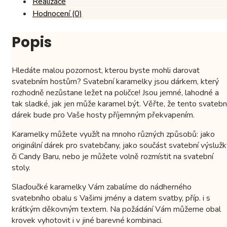
Realizace
Hodnocení (0)
Popis
Hledáte malou pozornost, kterou byste mohli darovat
svatebním hostům? Svatební karamelky jsou dárkem, který
rozhodně nezůstane ležet na poličce! Jsou jemné, lahodné a
tak sladké, jak jen může karamel být. Věřte, že tento svatebn
dárek bude pro Vaše hosty příjemným překvapením.
Karamelky můžete využít na mnoho různých způsobů: jako
originální dárek pro svatebčany, jako součást svatební výsluž
či Candy Baru, nebo je můžete volně rozmístit na svatební
stoly.
Slaďoučké karamelky Vám zabalíme do nádherného
svatebního obalu s Vašimi jmény a datem svatby, příp. i s
krátkým děkovným textem. Na požádání Vám můžeme obal
krovek vyhotovit i v jiné barevné kombinaci.