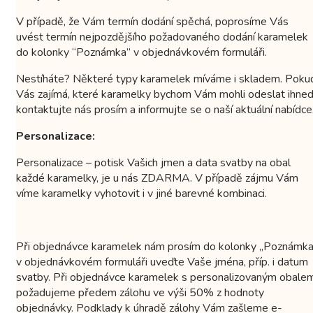
V případě, že Vám termín dodání spěchá, poprosíme Vás
uvést termín nejpozdějšího požadovaného dodání karamelek
do kolonky “Poznámka” v objednávkovém formuláři.
Nestíháte? Některé typy karamelek míváme i skladem. Poku
Vás zajímá, které karamelky bychom Vám mohli odeslat ihned
kontaktujte nás prosím a informujte se o naší aktuální nabídce
Personalizace:
Personalizace – potisk Vašich jmen a data svatby na obal
každé karamelky, je u nás ZDARMA. V případě zájmu Vám
víme karamelky vyhotovit i v jiné barevné kombinaci.
Při objednávce karamelek nám prosím do kolonky „Poznámka
v objednávkovém formuláři uveďte Vaše jména, příp. i datum
svatby. Při objednávce karamelek s personalizovaným obale
požadujeme předem zálohu ve výši 50% z hodnoty
objednávky. Podklady k úhradě zálohy Vám zašleme e-