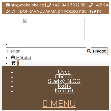
info@cokoloko.cz
|
+421 940 58 12 58
|
+421 944
24 71 11
DOPRAVA ZDARMA při nákupu nad 1499 Kč
Můj účet
0
Úvod
Obchod
Sladký BLOG
Košík
Kontakt
MENU