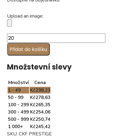
Dostupné na objednávku
Upload an image:
Čokoládová
bonboniéra
Přidat do košíku
PRESTIGE
množství
Množstevní slevy
Množství
Cena
1 - 49
Kč
298,23
50 - 99
Kč
278,63
100 - 299
Kč
265,35
300 - 499
Kč
254,06
500 - 999
Kč
250,74
1 000+
Kč
245,42
SKU:
CKF PRESTIGE