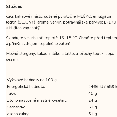
Složení:
cukr, kakaové máslo, sušené plnotučné MLÉKO, emulgátor:
lecitin (SOJOVÝ), aroma: vanilin, potravinářské barvivo: E-170
(uhličitan vápenatý)
Skladujte v suchu při teplotě 16-18 ˚C. Chraňte před teplem
a přímým zdrojem tepelného záření.
Možné alergeny: kakao, mléko a laktóza, ořechy, lepek, sója,
sezam.
Výživové hodnoty na 100 g
Energetická hodnota:
2466 kJ / 589 k
Tuky:
40 g
z toho nasycené mastné kyseliny:
24 g
Sacharidy:
51 g
z toho cukry:
51 g