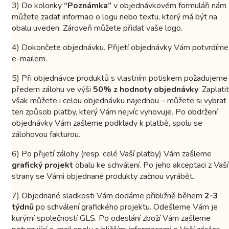
3) Do kolonky
“Poznámka”
v objednávkovém formuláři nám
můžete zadat informaci o logu nebo textu, který má být na
obalu uveden. Zároveň můžete přidat vaše logo.
4) Dokončete objednávku. Přijetí objednávky Vám potvrdíme
e-mailem.
5) Při objednávce produktů s vlastním potiskem požadujeme
předem zálohu ve výši
50% z hodnoty objednávky
. Zaplatit
však můžete i celou objednávku najednou – můžete si vybrat
ten způsob platby, který Vám nejvíc vyhovuje. Po obdržení
objednávky Vám zašleme podklady k platbě, spolu se
zálohovou fakturou.
6) Po přijetí zálohy (resp. celé Vaší platby) Vám zašleme
grafický projekt
obalu ke schválení. Po jeho akceptaci z Vaší
strany se Vámi objednané produkty začnou vyrábět.
7) Objednané sladkosti Vám dodáme přibližně během
2-3
týdnů
po schválení grafického projektu. Odešleme Vám je
kurýrní společností GLS. Po odeslání zboží Vám zašleme