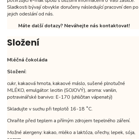
potvrzující e-mail spolu s bližšími informacemi o Vaší zásilce.
Sladkosti bývají obvykle doručeny následující pracovní den po
jejich odeslání od nás.
Máte další dotazy? Neváhejte nás kontaktovat!
Složení
Mléčná čokoláda
Složení:
cukr, kakaová hmota, kakaové máslo, sušené plnotučné
MLÉKO, emulgátor: lecitin (SOJOVÝ), aroma: vanilin,
potravinářské barvivo: E-170 (uhličitan vápenatý)
Skladujte v suchu při teplotě 16-18 ˚C.
Chraňte před teplem a přímým zdrojem tepelného záření.
Možné alergeny: kakao, mléko a laktóza, ořechy, lepek, sója,