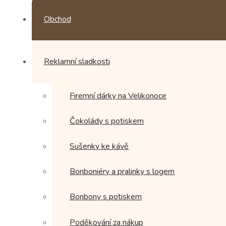
variant.
Možnosti
Obchod
lze
vybrat
na
stránce
Reklamní sladkosti
produktu
Firemní dárky na Velikonoce
Čokolády s potiskem
Sušenky ke kávě
Bonboniéry a pralinky s logem
Bonbony s potiskem
Poděkování za nákup