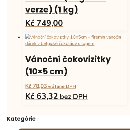
verze) (1 kg)
Kč 749,00
Vánoční čokovizitky
(10×5 cm)
Kč 78,03
vrátane DPH
Kč 63,32
bez DPH
Tento
produkt
Kategórie
má
více