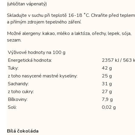
(uhličitan vápenatý)
Skladujte v suchu při teplotě 16-18 ˚C. Chraňte před teplem
a přímým zdrojem tepelného záření.
Možné alergeny: kakao, mléko a laktóza, ořechy, lepek, sója,
sezam.
Výživové hodnoty na 100 g
Energetická hodnota:
2357 kJ / 563 k
Tuky:
42 g
z toho nasycené mastné kyseliny:
25 g
Sacharidy:
31 g
z toho cukry:
27 g
Bílkoviny:
7,9 g
Soli:
0,02 g
Bílá čokoláda