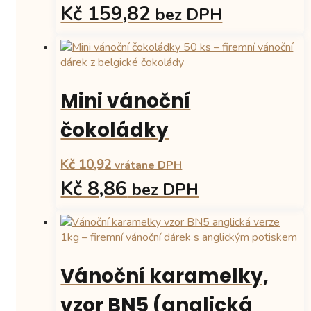
Kč 159,82
bez DPH
Tento
produkt
má
více
Mini vánoční
variant.
Možnosti
čokoládky
lze
vybrat
Kč 10,92
na
vrátane DPH
stránce
Kč 8,86
bez DPH
produktu
Vánoční karamelky,
vzor BN5 (anglická