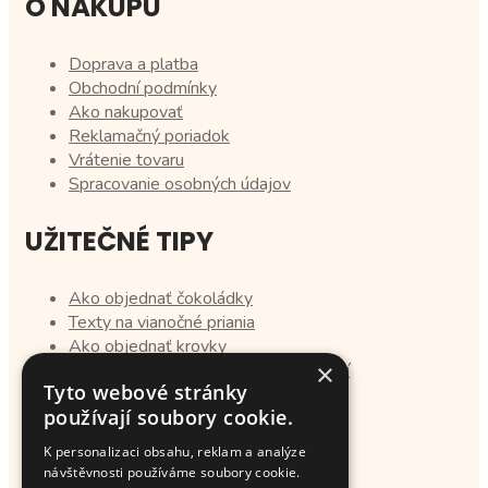
O NÁKUPU
Doprava a platba
Obchodní podmínky
Ako nakupovať
Reklamačný poriadok
Vrátenie tovaru
Spracovanie osobných údajov
UŽITEČNÉ TIPY
Ako objednať čokoládky
Texty na vianočné priania
Ako objednať krovky
×
Tipy na darčeky pre svadobných hostí
Tyto webové stránky
používají soubory cookie.
PRO ZÁKAZNÍKY
K personalizaci obsahu, reklam a analýze
návštěvnosti používáme soubory cookie.
Přihlášení / Registrace