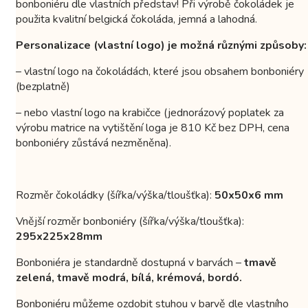
bonboniéru dle vlastních představ! Při výrobě čokoládek je
použita kvalitní belgická čokoláda, jemná a lahodná.
Personalizace (vlastní logo) je možná různými způsoby:
– vlastní logo na čokoládách, které jsou obsahem bonboniéry
(bezplatně)
– nebo vlastní logo na krabičce (jednorázový poplatek za
výrobu matrice na vytištění loga je 810 Kč bez DPH, cena
bonboniéry zůstává nezměněna).
Rozměr čokoládky (šířka/výška/tloušťka):
50x50x6 mm
Vnější rozměr bonboniéry (šířka/výška/tloušťka):
295x225x28mm
Bonboniéra je standardně dostupná v barvách –
tmavě
zelená, tmavě modrá, bílá, krémová, bordó.
Bonboniéru můžeme ozdobit stuhou v barvě dle vlastního