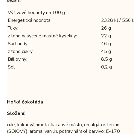
sezam.
Výživové hodnoty na 100 g
Energetická hodnota:
2328 kJ / 556 k
Tuky:
26 g
z toho nasycené mastné kyseliny:
22 g
Sacharidy:
46 g
z toho cukry:
45 g
Bílkoviny:
8,5 g
Soli:
0,2 g
Hořká čokoláda
Složení:
cukr, kakaová hmota, kakaové máslo, emulgátor: lecitin
(SOJOVÝ), aroma: vanilin, potravinářské barvivo: E-170