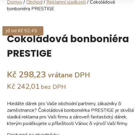
Domov
/
Obchod
/
Reklamní sladkosti
/ Čokoládová
bonboniéra PRESTIGE
již od Kč 125,80
již od Kč 6,07
již od Kč 432,07
již od Kč 52,45
Čokoládová bonboniéra
PRESTIGE
Kč 298,23
vrátane DPH
Kč 242,01
bez DPH
Hledáte dárek pro Vaše obchodní partnery, zákazníky či
zaměstnance?
Čokoládová bonboniérka PRESTIGE je skvělá
sladká reklama pro Vaši firmu a zároveň fantastický dárek,
kterým poděkujete u příležitosti Vánoc či výročí Vaší firmy.