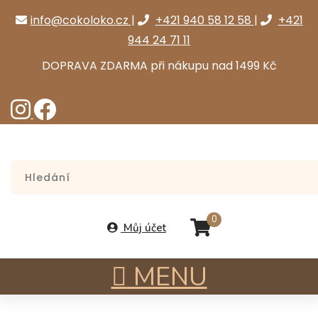
info@cokoloko.cz
|
+421 940 58 12 58
|
+421
944 24 71 11
DOPRAVA ZDARMA při nákupu nad 1499 Kč
0
Můj účet
MENU