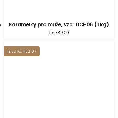
Karamelky pro muže, vzor DCH06 (1 kg)
Kč 749,00
již od Kč 432,07