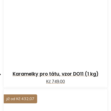
Karamelky pro tátu, vzor DO11 (1 kg)
Kč 749,00
již od Kč 432,07