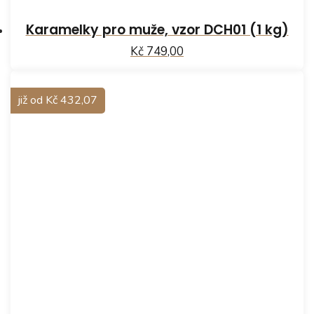
Karamelky pro muže, vzor DCH01 (1 kg)
Kč 749,00
již od Kč 432,07