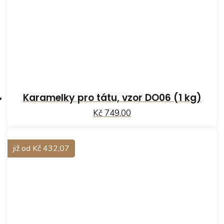
Karamelky pro tátu, vzor DO06 (1 kg)
Kč 749,00
již od Kč 432,07