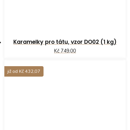
Karamelky pro tátu, vzor DO02 (1 kg)
Kč 749,00
již od Kč 432,07