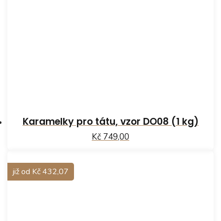
Karamelky pro tátu, vzor DO08 (1 kg)
Kč 749,00
již od Kč 432,07