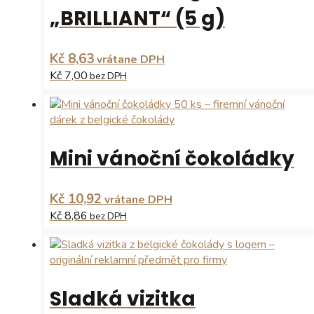
„BRILLIANT“ (5 g)
Kč 8,63
vrátane DPH
Kč 7,00
bez DPH
Tento
produkt
má
více
Mini vánoční čokoládky
variant.
Možnosti
lze
Kč 10,92
vrátane DPH
vybrat
Kč 8,86
bez DPH
na
stránce
produktu
Sladká vizitka