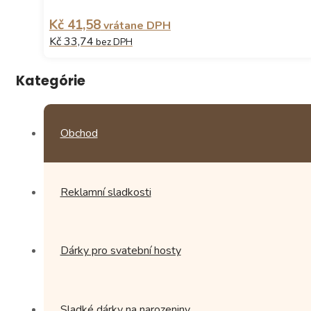
Kč 41,58
vrátane DPH
Kč 33,74
bez DPH
Tento
Kategórie
produkt
má
více
variant.
Obchod
Možnosti
lze
vybrat
na
Reklamní sladkosti
stránce
produktu
Dárky pro svatební hosty
Sladké dárky na narozeniny