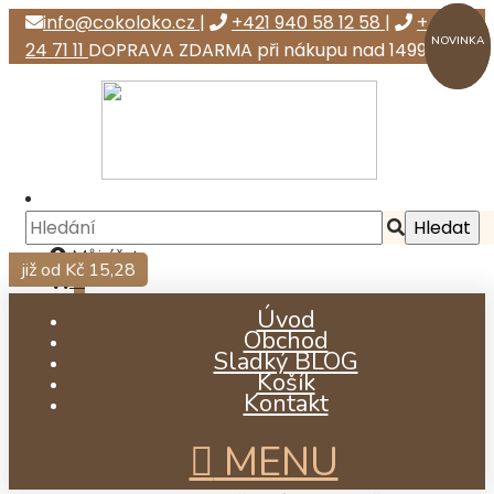
info@cokoloko.cz
|
+421 940 58 12 58
|
+421 944
NOVINKA
NOVINKA
24 71 11
DOPRAVA ZDARMA při nákupu nad 1499 Kč
Můj účet
již od Kč 8,29
již od Kč 5,25
již od Kč 6,07
již od Kč 15,28
0
Úvod
Obchod
Sladký BLOG
Košík
Kontakt
MENU