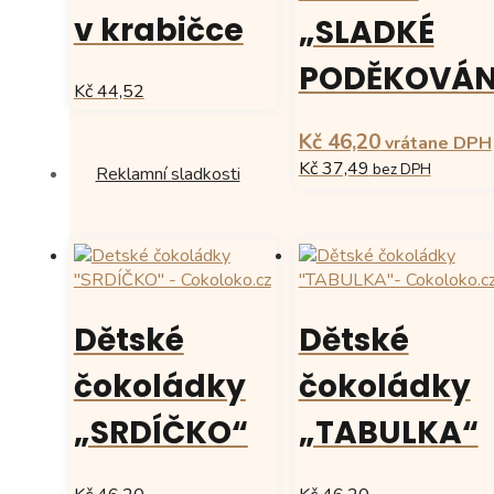
v krabičce
„SLADKÉ
PODĚKOVÁN
Kč 44,52
Tento
Kč 46,20
vrátane DPH
produkt
Kč 37,49
má
bez DPH
Reklamní sladkosti
více
Tento
variant.
produkt
Možnosti
má
lze
více
vybrat
variant.
na
Možnosti
Dětské
Dětské
stránce
lze
produktu
vybrat
čokoládky
čokoládky
na
stránce
„SRDÍČKO“
„TABULKA“
produktu