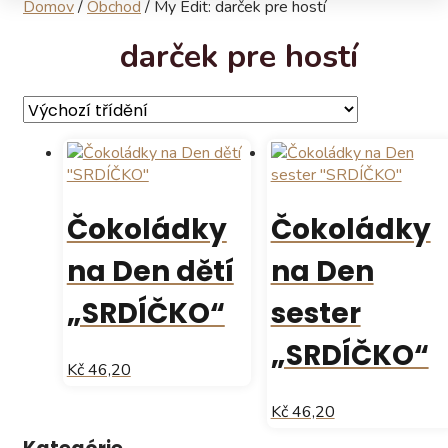
Domov
/
Obchod
/
My Edit: darček pre hostí
darček pre hostí
Čokoládky
Čokoládky
na Den dětí
na Den
„SRDÍČKO“
sester
„SRDÍČKO“
Kč 46,20
Tento
Kč 46,20
produkt
Tento
má