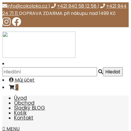
info@cokoloko.cz
|
+421 940 58 12 58
|
+421 944
24 71 11
DOPRAVA ZDARMA při nákupu nad 1499 Kč
Můj účet
0
Úvod
Obchod
Sladký BLOG
Košík
Kontakt
MENU