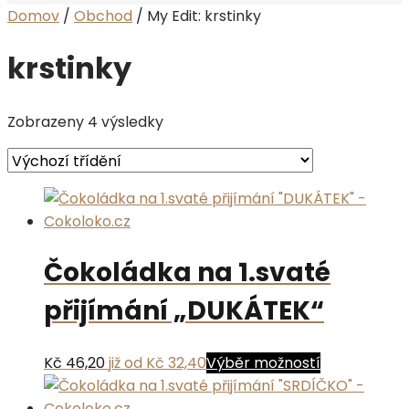
Domov
/
Obchod
/
My Edit: krstinky
krstinky
Zobrazeny 4 výsledky
Čokoládka na 1.svaté
přijímání „DUKÁTEK“
Tento
Kč 46,20
již od Kč 32,40
Výběr možností
produkt
má