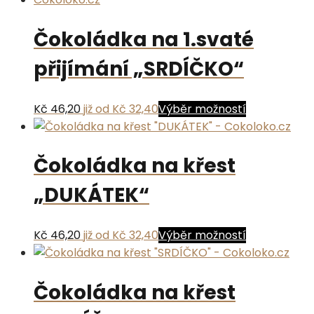
více
Čokoládka na 1.svaté
variant.
Možnosti
přijímání „SRDÍČKO“
lze
vybrat
na
Tento
Kč 46,20
již od Kč 32,40
Výběr možností
stránce
produkt
produktu
má
Čokoládka na křest
více
variant.
„DUKÁTEK“
Možnosti
lze
vybrat
Tento
Kč 46,20
již od Kč 32,40
Výběr možností
na
produkt
stránce
má
produktu
Čokoládka na křest
více
variant.