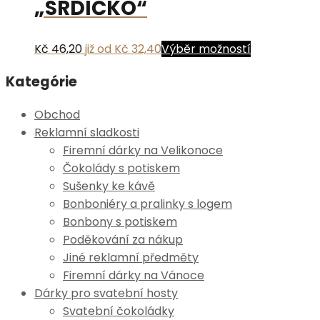
„SRDÍČKO“
Možnosti
lze
vybrat
Tento
Kč 46,20
již od Kč 32,40
Výběr možností
na
produkt
stránce
Kategórie
má
produktu
více
Obchod
variant.
Reklamní sladkosti
Možnosti
Firemní dárky na Velikonoce
lze
Čokolády s potiskem
vybrat
Sušenky ke kávě
na
Bonboniéry a pralinky s logem
stránce
Bonbony s potiskem
produktu
Poděkování za nákup
Jiné reklamní předměty
Firemní dárky na Vánoce
Dárky pro svatební hosty
Svatební čokoládky