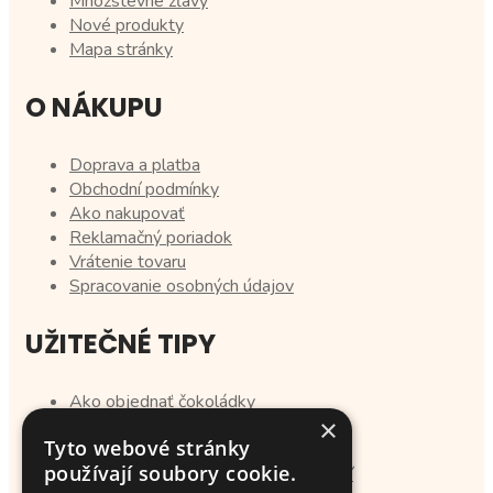
Množstevné zľavy
Nové produkty
Mapa stránky
O NÁKUPU
Doprava a platba
Obchodní podmínky
Ako nakupovať
Reklamačný poriadok
Vrátenie tovaru
Spracovanie osobných údajov
UŽITEČNÉ TIPY
Ako objednať čokoládky
×
Texty na vianočné priania
Tyto webové stránky
Ako objednať krovky
používají soubory cookie.
Tipy na darčeky pre svadobných hostí