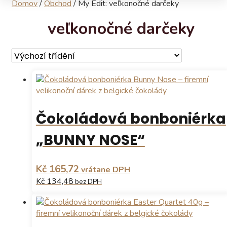
Domov
/
Obchod
/
My Edit: veľkonočné darčeky
veľkonočné darčeky
Čokoládová bonboniérka
„BUNNY NOSE“
Kč 165,72
vrátane DPH
Kč 134,48
bez DPH