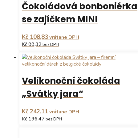
Čokoládová bonboniérka
se zajíčkem MINI
Kč 108,83
vrátane DPH
Kč 88,32
bez DPH
Tento
produkt
má
více
Velikonoční čokoláda
variant.
Možnosti
„Svátky jara“
lze
vybrat
na
Kč 242,11
vrátane DPH
stránce
Kč 196,47
bez DPH
produktu