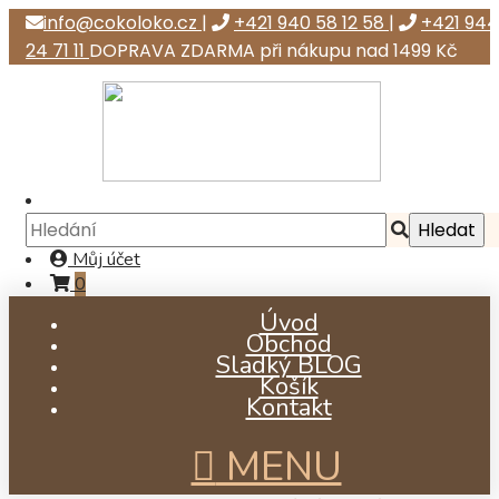
info@cokoloko.cz
|
+421 940 58 12 58
|
+421 944
24 71 11
DOPRAVA ZDARMA při nákupu nad 1499 Kč
Můj účet
0
Úvod
Obchod
Sladký BLOG
již od Kč 432,07
Košík
Kontakt
MENU