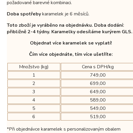
požadované barevné kombinaci.
Doba spotřeby
karamelek je 6 měsíců.
Toto zboží je vyráběno na objednávku. Doba dodání:
přibližně 2-4 týdny. Karamelky odesíláme kurýrem GLS.
Objednat více karamelek se vyplatí!
Čím více objednáte, tím více ušetříte:
Množstvo (kg)
Cena s DPH/kg
1
749,00
2
699,00
3
649,00
4
589,00
5
549,00
6
519,00
*Při objednávce karamelek s personalizovaným obalem