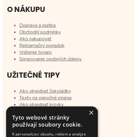
O NÁKUPU
Doprava a platba
Obchodní podmínky
Ako nakupovať
Reklamačný poriadok
Vrátenie tovaru
Spracovanie osobných údajov
UŽITEČNÉ TIPY
Ako objednať čokoládky
Texty na vianočné priania
Ako objednať krovky
×
Tipy na darčeky pre svadobných hostí
Tyto webové stránky
používají soubory cookie.
PRO ZÁKAZNÍKY
K personalizaci obsahu, reklam a analýze