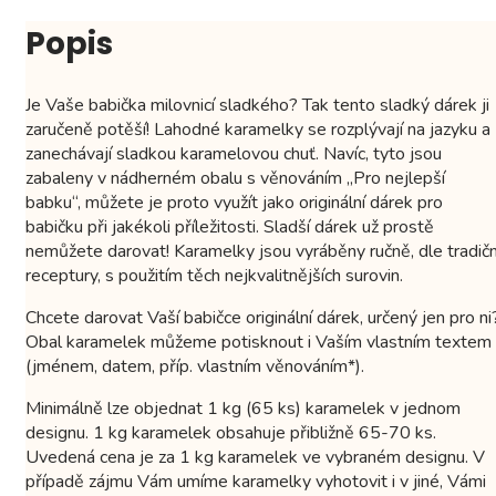
Popis
Je Vaše babička milovnicí sladkého? Tak tento sladký dárek ji
zaručeně potěší! Lahodné karamelky se rozplývají na jazyku a
zanechávají sladkou karamelovou chuť. Navíc, tyto jsou
zabaleny v nádherném obalu s věnováním „Pro nejlepší
babku“, můžete je proto využít jako originální dárek pro
babičku při jakékoli příležitosti. Sladší dárek už prostě
nemůžete darovat! Karamelky jsou vyráběny ručně, dle tradičn
receptury, s použitím těch nejkvalitnějších surovin.
Chcete darovat Vaší babičce originální dárek, určený jen pro ni
Obal karamelek můžeme potisknout i Vaším vlastním textem
(jménem, ​​datem, příp. vlastním věnováním*).
Minimálně lze objednat 1 kg (65 ks) karamelek v jednom
designu. 1 kg karamelek obsahuje přibližně 65-70 ks.
Uvedená cena je za 1 kg karamelek ve vybraném designu. V
případě zájmu Vám umíme karamelky vyhotovit i v jiné, Vámi