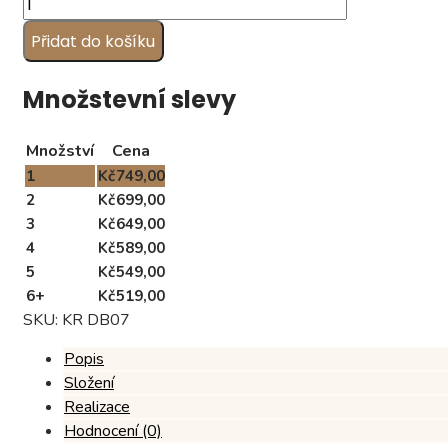
pro
Přidat do košíku
babičku,
vzor
DB07
Množstevní slevy
(1
kg)
Množství
Cena
množství
1
Kč
749,00
2
Kč
699,00
3
Kč
649,00
4
Kč
589,00
5
Kč
549,00
6+
Kč
519,00
SKU:
KR DB07
Popis
Složení
Realizace
Hodnocení (0)