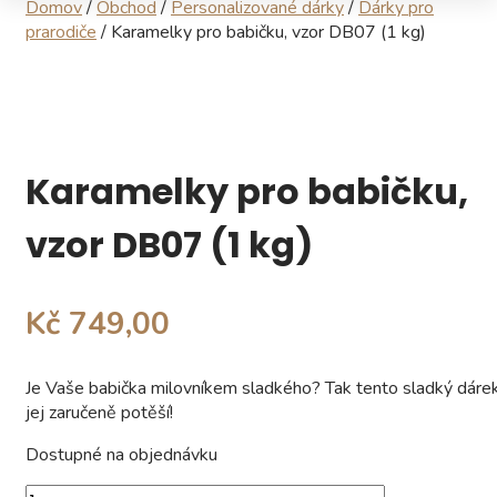
Domov
/
Obchod
/
Personalizované dárky
/
Dárky pro
prarodiče
/ Karamelky pro babičku, vzor DB07 (1 kg)
Karamelky pro babičku,
vzor DB07 (1 kg)
Kč 749,00
Je Vaše babička milovníkem sladkého?
Tak tento sladký dáre
jej zaručeně potěší!
Dostupné na objednávku
Karamelky