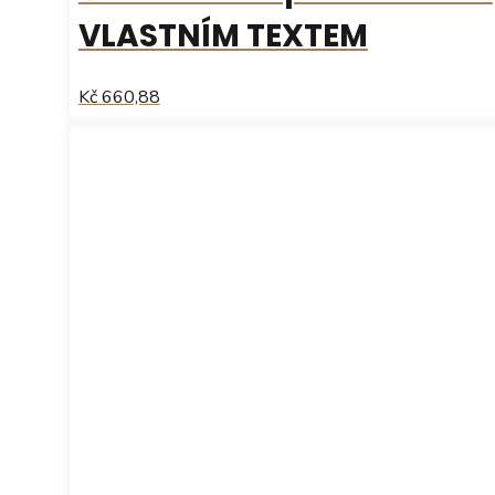
VLASTNÍM TEXTEM
Kč 660,88
Tento
produkt
má
více
variant.
Možnosti
lze
vybrat
na
stránce
produktu