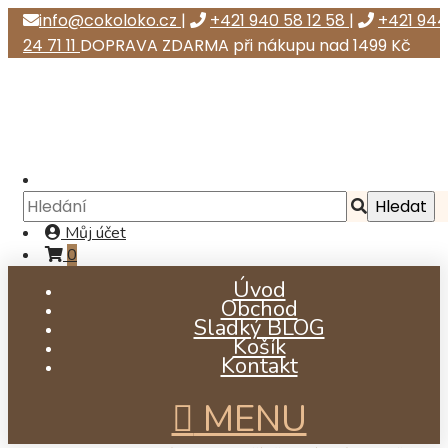
info@cokoloko.cz
|
+421 940 58 12 58
|
+421 944
24 71 11
DOPRAVA ZDARMA při nákupu nad 1499 Kč
Můj účet
0
Úvod
Obchod
již od Kč 120,26
Sladký BLOG
Košík
Kontakt
MENU