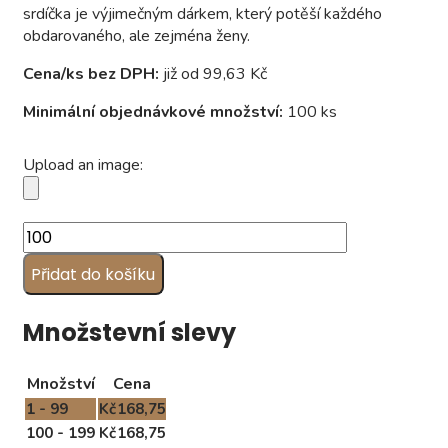
srdíčka je výjimečným dárkem, který potěší každého
obdarovaného, ​​ale zejména ženy.
Cena/ks bez DPH:
již od 99,63 Kč
Minimální objednávkové množství:
100 ks
Upload an image:
Čokoládová
bonboniérka
Přidat do košíku
se
srdíčkovými
pralinkami
Množstevní slevy
"QUARTET"
(40
Množství
Cena
g)
množství
1 - 99
Kč
168,75
100 - 199
Kč
168,75