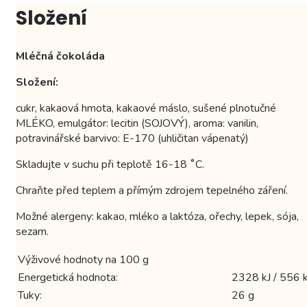
Složení
Mléčná čokoláda
Složení:
cukr, kakaová hmota, kakaové máslo, sušené plnotučné
MLÉKO, emulgátor: lecitin (SOJOVÝ), aroma: vanilin,
potravinářské barvivo: E-170 (uhličitan vápenatý)
Skladujte v suchu při teplotě 16-18 ˚C.
Chraňte před teplem a přímým zdrojem tepelného záření.
Možné alergeny: kakao, mléko a laktóza, ořechy, lepek, sója,
sezam.
Výživové hodnoty na 100 g
Energetická hodnota:
2328 kJ / 556 k
Tuky:
26 g