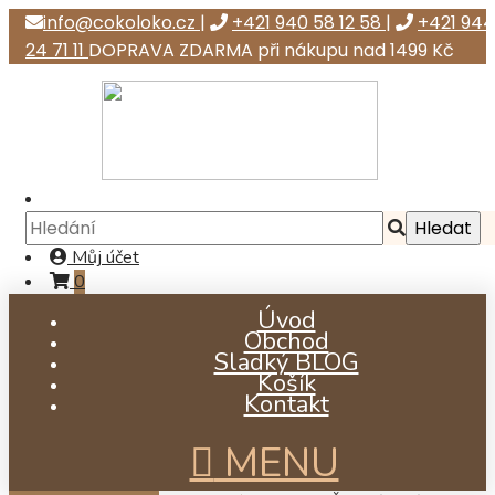
info@cokoloko.cz
|
+421 940 58 12 58
|
+421 944
24 71 11
DOPRAVA ZDARMA při nákupu nad 1499 Kč
Můj účet
0
Úvod
Obchod
Sladký BLOG
Košík
Kontakt
MENU