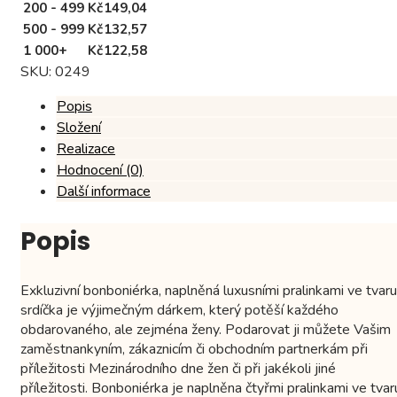
200 - 499
Kč
149,04
500 - 999
Kč
132,57
1 000+
Kč
122,58
SKU:
0249
Popis
Složení
Realizace
Hodnocení (0)
Další informace
Popis
Exkluzivní bonboniérka, naplněná luxusními pralinkami ve tvaru
srdíčka je výjimečným dárkem, který potěší každého
obdarovaného, ​​ale zejména ženy. Podarovat ji můžete Vašim
zaměstnankyním, zákaznicím či obchodním partnerkám při
příležitosti Mezinárodního dne žen či při jakékoli jiné
příležitosti. Bonboniérka je naplněna čtyřmi pralinkami ve tvar