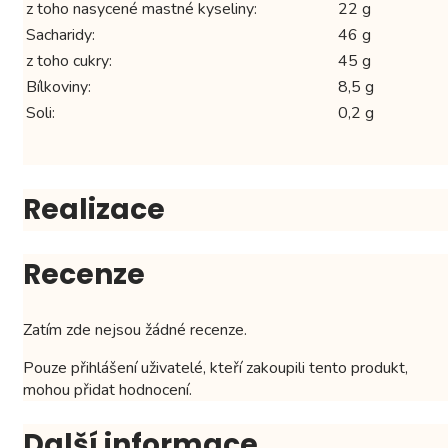
z toho nasycené mastné kyseliny:
22 g
Sacharidy:
46 g
z toho cukry:
45 g
Bílkoviny:
8,5 g
Soli:
0,2 g
Realizace
Recenze
Zatím zde nejsou žádné recenze.
Pouze přihlášení uživatelé, kteří zakoupili tento produkt,
mohou přidat hodnocení.
Další informace