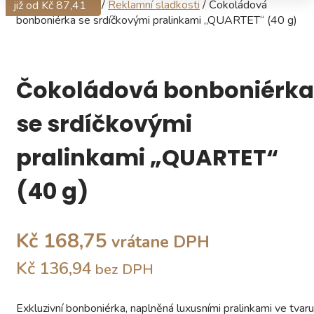
Domov
/
Obchod
/
Reklamní sladkosti
/ Čokoládová
již od Kč 204,31
již od Kč 432,07
již od Kč 87,41
bonboniérka se srdíčkovými pralinkami „QUARTET“ (40 g)
Čokoládová bonboniérka
se srdíčkovými
pralinkami „QUARTET“
(40 g)
Kč 168,75
vrátane DPH
Kč 136,94
bez DPH
Exkluzivní bonboniérka, naplněná luxusními pralinkami ve tvaru