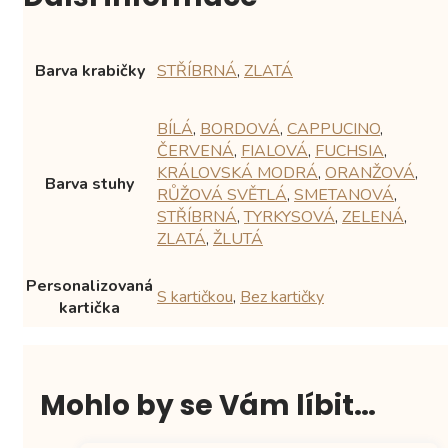
Barva krabičky
STŘÍBRNÁ
,
ZLATÁ
BÍLÁ
,
BORDOVÁ
,
CAPPUCINO
,
ČERVENÁ
,
FIALOVÁ
,
FUCHSIA
,
KRÁLOVSKÁ MODRÁ
,
ORANŽOVÁ
,
Barva stuhy
RŮŽOVÁ SVĚTLÁ
,
SMETANOVÁ
,
STŘÍBRNÁ
,
TYRKYSOVÁ
,
ZELENÁ
,
ZLATÁ
,
ŽLUTÁ
Personalizovaná
S kartičkou
,
Bez kartičky
kartička
Mohlo by se Vám líbit…