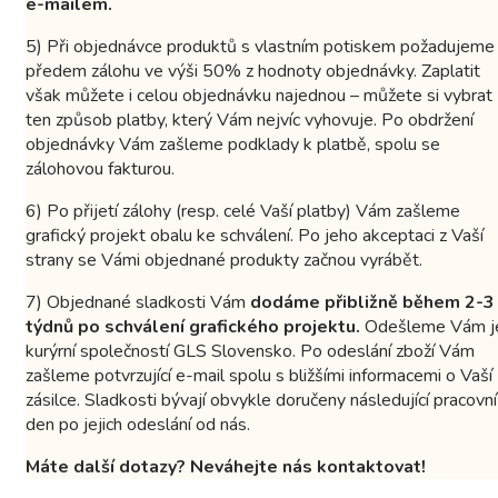
e-mailem.
5) Při objednávce produktů s vlastním potiskem požadujeme
předem zálohu ve výši 50% z hodnoty objednávky. Zaplatit
však můžete i celou objednávku najednou – můžete si vybrat
ten způsob platby, který Vám nejvíc vyhovuje. Po obdržení
objednávky Vám zašleme podklady k platbě, spolu se
zálohovou fakturou.
6) Po přijetí zálohy (resp. celé Vaší platby) Vám zašleme
grafický projekt obalu ke schválení. Po jeho akceptaci z Vaší
strany se Vámi objednané produkty začnou vyrábět.
7) Objednané sladkosti Vám
dodáme přibližně během 2-3
týdnů po schválení grafického projektu.
Odešleme Vám j
kurýrní společností GLS Slovensko. Po odeslání zboží Vám
zašleme potvrzující e-mail spolu s bližšími informacemi o Vaší
zásilce. Sladkosti bývají obvykle doručeny následující pracovní
den po jejich odeslání od nás.
Máte další dotazy? Neváhejte nás kontaktovat!