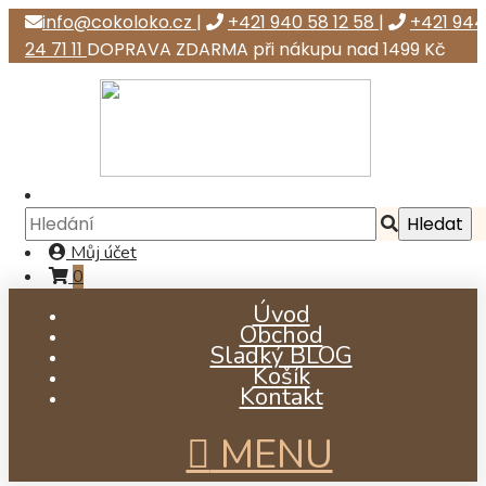
info@cokoloko.cz
|
+421 940 58 12 58
|
+421 944
24 71 11
DOPRAVA ZDARMA při nákupu nad 1499 Kč
Můj účet
0
Úvod
Obchod
Sladký BLOG
Košík
Kontakt
MENU