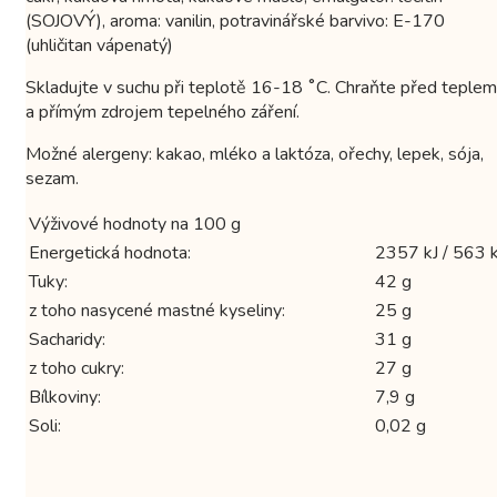
(SOJOVÝ), aroma: vanilin, potravinářské barvivo: E-170
(uhličitan vápenatý)
Skladujte v suchu při teplotě 16-18 ˚C. Chraňte před teplem
a přímým zdrojem tepelného záření.
Možné alergeny: kakao, mléko a laktóza, ořechy, lepek, sója,
sezam.
Výživové hodnoty na 100 g
Energetická hodnota:
2357 kJ / 563 k
Tuky:
42 g
z toho nasycené mastné kyseliny:
25 g
Sacharidy:
31 g
z toho cukry:
27 g
Bílkoviny:
7,9 g
Soli:
0,02 g