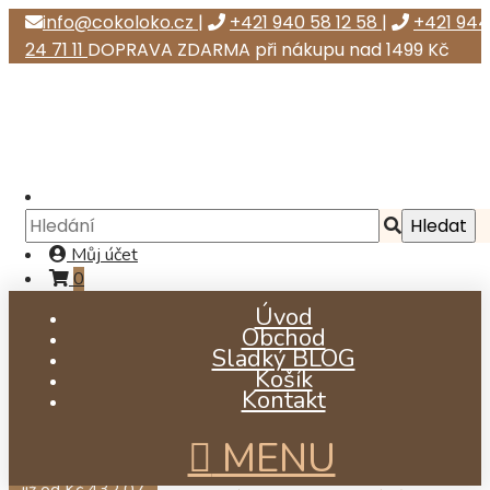
info@cokoloko.cz
|
+421 940 58 12 58
|
+421 944
24 71 11
DOPRAVA ZDARMA při nákupu nad 1499 Kč
Můj účet
0
Úvod
Obchod
Sladký BLOG
Košík
Kontakt
MENU