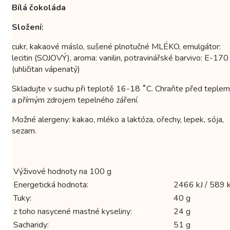
Bílá čokoláda
Složení:
cukr, kakaové máslo, sušené plnotučné MLÉKO, emulgátor:
lecitin (SOJOVÝ), aroma: vanilin, potravinářské barvivo: E-170
(uhličitan vápenatý)
Skladujte v suchu při teplotě 16-18 ˚C. Chraňte před teplem
a přímým zdrojem tepelného záření.
Možné alergeny: kakao, mléko a laktóza, ořechy, lepek, sója,
sezam.
Výživové hodnoty na 100 g
Energetická hodnota:
2466 kJ / 589 k
Tuky:
40 g
z toho nasycené mastné kyseliny:
24 g
Sacharidy:
51 g