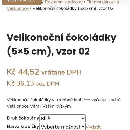
již od Kč 200,42
již od Kč 432,07
Domov
/
Obchod
/
Reklamní sladkosti
/
Firemní dárky na
Velikonoce
/ Velikonoční čokoládky (5×5 cm), vzor 02
Velikonoční čokoládky
(5×5 cm), vzor 02
Kč 44,52
vrátane DPH
Kč 36,13
bez DPH
Velikonoční čokoládky v ozdobné krabičce vyčarují sladké
Velikonoce Vám i Vašim blízkým.
Druh čokolády
Barva krabičky
Vyčistit