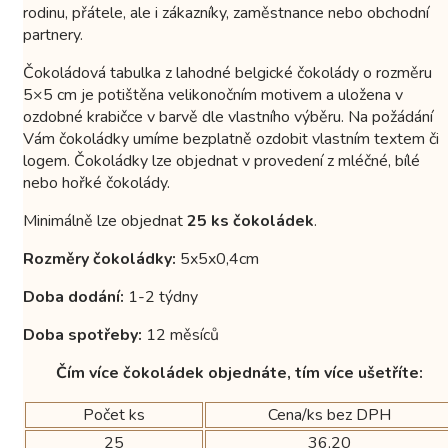
rodinu, přátele, ale i zákazníky, zaměstnance nebo obchodní
partnery.
Čokoládová tabulka z lahodné belgické čokolády o rozměru
5×5 cm je potištěna velikonočním motivem a uložena v
ozdobné krabičce v barvě dle vlastního výběru. Na požádání
Vám čokoládky umíme bezplatně ozdobit vlastním textem či
logem. Čokoládky lze objednat v provedení z mléčné, bílé
nebo hořké čokolády.
Minimálně lze objednat
25
ks čokoládek
.
Rozměry čokoládky:
5x5x0,4cm
Doba dodání:
1-2 týdny
Doba spotřeby:
12 měsíců
Čím více čokoládek objednáte, tím více ušetříte:
Počet ks
Cena/ks bez DPH
25
36,20