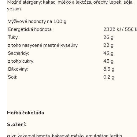
Možné alergeny: kakao, mléko a laktóza, ořechy, lepek, sója,
sezam.
Výživové hodnoty na 100 g
Energetická hodnota:
2328 kJ / 556 k
Tuky:
26 g
z toho nasycené mastné kyseliny:
22 g
Sacharidy:
46 g
z toho cukry:
45 g
Bílkoviny:
8,5 g
Soli:
0,2 g
Hořká čokoláda
Složení:
cukr, kakaová hmota, kakaové máslo, emulgátor: lecitin