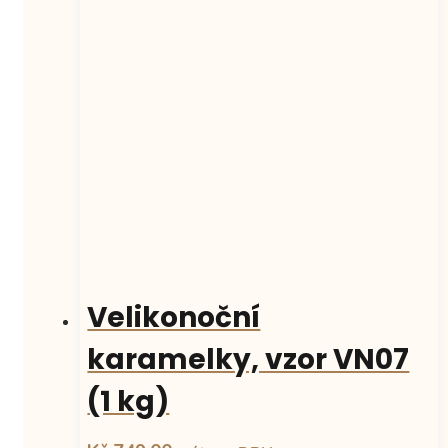
Velikonoční
karamelky, vzor VN07
(1 kg)