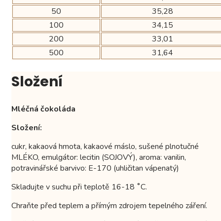
50
35,28
100
34,15
200
33,01
500
31,64
Složení
Mléčná čokoláda
Složení:
cukr, kakaová hmota, kakaové máslo, sušené plnotučné
MLÉKO, emulgátor: lecitin (SOJOVÝ), aroma: vanilin,
potravinářské barvivo: E-170 (uhličitan vápenatý)
Skladujte v suchu při teplotě 16-18 ˚C.
Chraňte před teplem a přímým zdrojem tepelného záření.